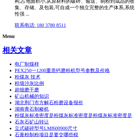
构,占地面积小,从原材料的破碎、输送、制粉到成品的收
集、存储、及包装,可自成一个独立完整的生产体系,系统
性强 ...
联系电话: 180 3780 8511
Menu
相关文章
电厂制煤样
PEX250一1200重质钙磨粉机型号参数及价格
粉煤灰 技术
粉墙沙灰比例
超细磨干磨
矿山机械的知识
湖北荆门市方解石粉磨设备报价
湖南青石制糁机
粉煤灰标准密度是粉煤灰标准密度是粉煤灰标准密度是
石灰石矿山转让
立式破碎型号LMf600900尺寸
石膏粉制粉项目是要交哪些税