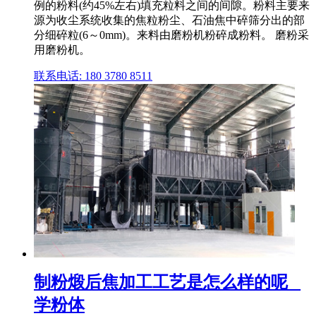
例的粉料(约45%左右)填充粒料之间的间隙。粉料主要来
源为收尘系统收集的焦粒粉尘、石油焦中碎筛分出的部
分细碎粒(6～0mm)。来料由磨粉机粉碎成粉料。 磨粉采
用磨粉机。
联系电话: 180 3780 8511
制粉煅后焦加工工艺是怎么样的呢 _
学粉体