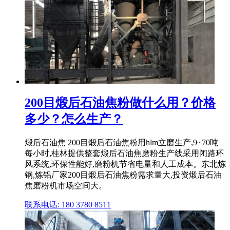
200目煅后石油焦粉做什么用？价格
多少？怎么生产？
煅后石油焦 200目煅后石油焦粉用hlm立磨生产,9~70吨
每小时,桂林提供整套煅后石油焦磨粉生产线采用闭路环
风系统,环保性能好,磨粉机节省电量和人工成本。东北炼
钢,炼铝厂家200目煅后石油焦粉需求量大,投资煅后石油
焦磨粉机市场空间大。
联系电话: 180 3780 8511