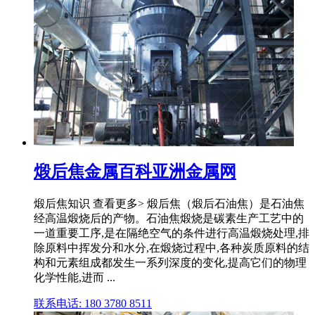
煅后焦金属百科亚洲金属网
煅后焦知识 查看更多> 煅后焦（煅后石油焦）是石油焦
经高温煅烧后的产物。石油焦煅烧是碳素生产工艺中的
一道重要工序,是在隔绝空气的条件进行高温煅烧处理,排
除原料中挥发分和水分,在煅烧过程中,各种炭质原料的结
构和元素组成都发生一系列深度的变化,提高它们的物理
化学性能,进而 ...
联系电话: 180 3780 8511