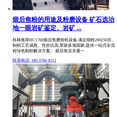
煅后焦粉的用途及粉磨设备 矿石选治
地一眼岩矿鉴定、岩矿 ...
桂林推荐HC1700煅后焦磨粉机设备,满足细粉200250目,
制粉工艺成熟、性价比高,荣获多项国家,提供一站式全流
程绿色制粉解决方案。 煅后焦含水量一 .
联系电话: 180 3780 8511