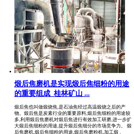
煅后焦磨机是实现煅后焦细粉的用途
的重要组成_桂林矿山 ...
煅后焦也叫做煅烧焦,是石油焦经过高温煅烧之后的产
物。煅后焦是炭素行业的重要原料,煅后焦细粉的用途较
多,利用煅后焦磨机对煅后焦进行有效加工研磨,进一步扩
大煅后焦细粉的用途,提升煅后焦细分的市场竞争力。 煅
后焦磨机,煅后焦细粉的用途,煅后焦磨粉机,加工煅 .