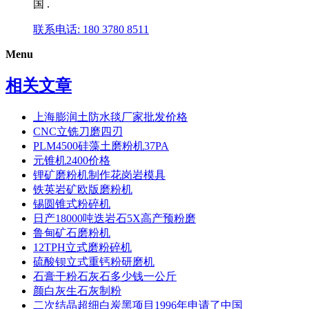
国 .
联系电话: 180 3780 8511
Menu
相关文章
上海膨润土防水毯厂家批发价格
CNC立铣刀磨四刃
PLM4500硅藻土磨粉机37PA
元锥机2400价格
锂矿磨粉机制作花岗岩模具
铁英岩矿欧版磨粉机
锡圆锥式粉碎机
日产18000吨迭岩石5X高产预粉磨
鲁甸矿石磨粉机
12TPH立式磨粉碎机
硫酸钡立式重钙粉研磨机
石膏干粉石灰石多少钱一公斤
颜白灰生石灰制粉
二次结晶超细白炭黑项目1996年申请了中国