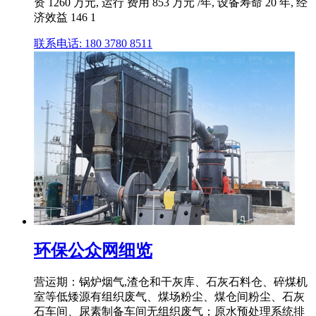
资 1260 万元, 运行 费用 853 万元 /年, 设备寿命 20 年, 经
济效益 146 1
联系电话: 180 3780 8511
环保公众网细览
营运期：锅炉烟气,渣仓和干灰库、石灰石料仓、碎煤机
室等低矮源有组织废气、煤场粉尘、煤仓间粉尘、石灰
石车间、尿素制备车间无组织废气；原水预处理系统排