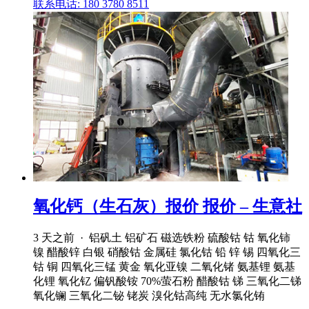
联系电话: 180 3780 8511
氧化钙（生石灰）报价 报价 – 生意社
3 天之前 · 铝矾土 铝矿石 磁选铁粉 硫酸钴 钴 氧化铈
镍 醋酸锌 白银 硝酸钴 金属硅 氯化钴 铅 锌 锡 四氧化三
钴 铜 四氧化三锰 黄金 氧化亚镍 二氧化锗 氨基锂 氨基
化锂 氧化钇 偏钒酸铵 70%萤石粉 醋酸钴 锑 三氧化二锑
氧化镧 三氧化二铋 铑炭 溴化钴高纯 无水氯化铕