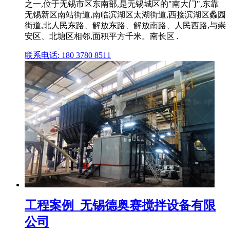
之一,位于无锡市区东南部,是无锡城区的"南大门",东靠
无锡新区南站街道,南临滨湖区太湖街道,西接滨湖区蠡园
街道,北人民东路、解放东路、解放南路、人民西路,与崇
安区、北塘区相邻,面积平方千米。南长区 .
联系电话: 180 3780 8511
工程案例_无锡德奥赛搅拌设备有限
公司