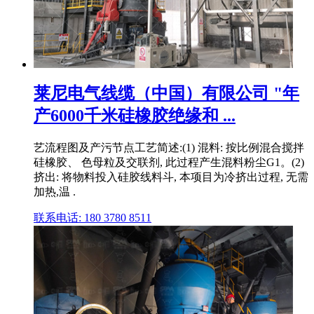
莱尼电气线缆（中国）有限公司 "年
产6000千米硅橡胶绝缘和 ...
艺流程图及产污节点工艺简述:(1) 混料: 按比例混合搅拌
硅橡胶、 色母粒及交联剂, 此过程产生混料粉尘G1。(2)
挤出: 将物料投入硅胶线料斗, 本项目为冷挤出过程, 无需
加热,温 .
联系电话: 180 3780 8511