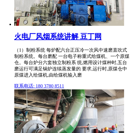
火电厂风烟系统讲解 豆丁网
（1）制粉系统 每炉配六台正压冷一次风中速磨直吹式
制粉系统。每台磨配 一台电子称重式给煤机、一个原煤
仓。每台炉分六套独立制粉系 统,燃用设计煤种时,五台
磨运行可满足锅炉连续蒸发量的 要求,运行时,原煤仓中
原煤进入给煤机,由给煤机输入磨
联系电话: 180 3780 8511