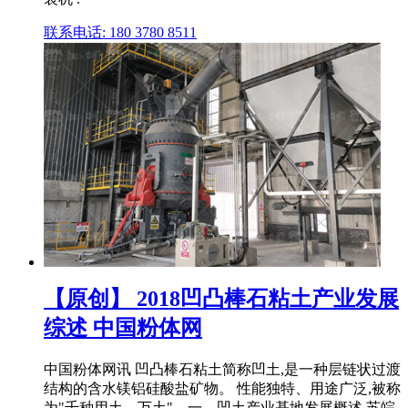
联系电话: 180 3780 8511
【原创】 2018凹凸棒石粘土产业发展
综述 中国粉体网
中国粉体网讯 凹凸棒石粘土简称凹土,是一种层链状过渡
结构的含水镁铝硅酸盐矿物。 性能独特、用途广泛,被称
为"千种用土、万土"。一、凹土产业基地发展概述 苏皖