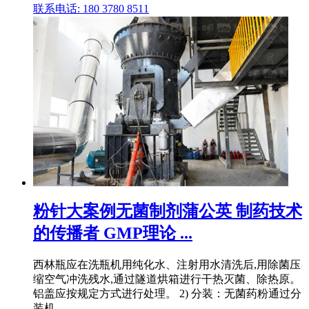
联系电话: 180 3780 8511
粉针大案例无菌制剂蒲公英 制药技术
的传播者 GMP理论 ...
西林瓶应在洗瓶机用纯化水、注射用水清洗后,用除菌压
缩空气冲洗残水,通过隧道烘箱进行干热灭菌、除热原。
铝盖应按规定方式进行处理。 2) 分装：无菌药粉通过分
装机 .