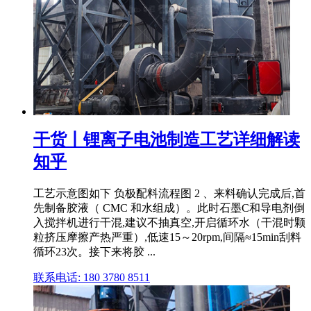
干货丨锂离子电池制造工艺详细解读
知乎
工艺示意图如下 负极配料流程图 2 、来料确认完成后,首
先制备胶液（ CMC 和水组成）。此时石墨C和导电剂倒
入搅拌机进行干混,建议不抽真空,开启循环水（干混时颗
粒挤压摩擦产热严重）,低速15～20rpm,间隔≈15min刮料
循环23次。接下来将胶 ...
联系电话: 180 3780 8511