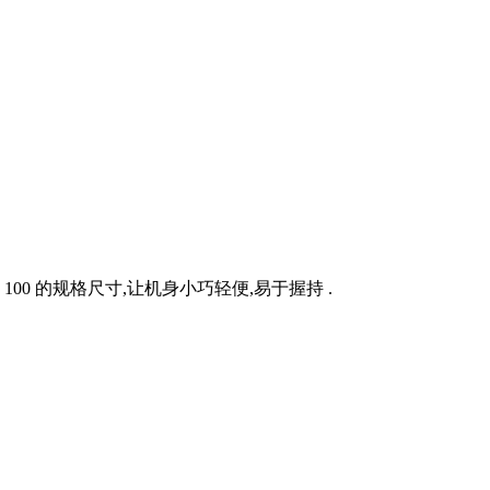
00 的规格尺寸,让机身小巧轻便,易于握持 .