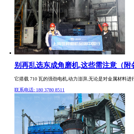
别再乱选东成角磨机,这些需注意（附各型
它搭载 710 瓦的强劲电机,动力澎湃,无论是对金属材料进
联系电话: 180 3780 8511