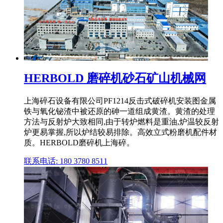
HERBOLD 磨碎机砂石矿山机械网
上海碎石设备有限公司PF1214反击式破碎机安装图金属
铁与氧化铋渣中被还原的砷一道组成黄渣。黄渣的处理
方法与反射炉大致相同,由于转炉燃料是重油,炉温较反射
炉更易掌握,所以炉结较易排除。高效立式粉磨机配件材
质。HERBOLD磨碎机上海碎。
联系电话: 180 3780 8511