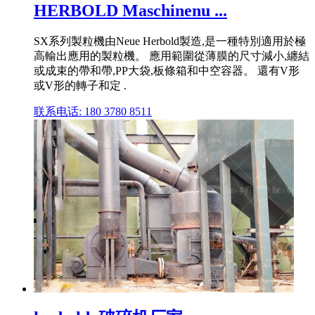
HERBOLD Maschinenu ...
SX系列製粒機由Neue Herbold製造,是一種特別適用於極
高輸出應用的製粒機。 應用範圍從薄膜的尺寸減小,纏結
或成束的帶和帶,PP大袋,板條箱和中空容器。 還有V形
或V形的轉子和定 .
联系电话: 180 3780 8511