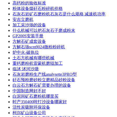
高钙粉的验收标准
粉体设备煤矸石粉碎机价格
石灰石岩矿石磨粉机石灰石是什么规格 减速机功率
安吉立磨机
加工采沙场的设备
什么机械可以把石灰石子磨成粉末
GP200S安装手册
方解石矿成套设备
方解石场scm9024微粉粉碎机
炉中火-破执位
土石方机械有哪些机械
重钙磨粉机雷蒙机磨辊加工
临沭 沭河沙塘
石灰岩磨粉生产线analysette3PRO型
矸石预粉磨砂粉立磨精品砂粉设备
白云石方解石矿需要办理的设备
中国制造网好不好
白泥间矿石磨粉机哪里买
时产350400吨打沙设备哪家好
活性炭吸附环保设备
柯尔矿山设备公司