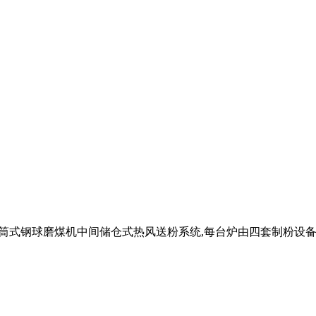
统为筒式钢球磨煤机中间储仓式热风送粉系统,每台炉由四套制粉设